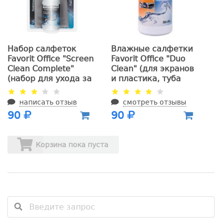
Набор салфеток
Влажные салфетки
Favorit Office "Screen
Favorit Office "Duo
Clean Complete"
Clean" (для экранов
(набор для ухода за
и пластика, туба
экранами и
50+50шт)
мониторами,блистер
написать отзыв
смотреть отзывы
100мл+1сух.салфетка)
90
90
Корзина пока пуста