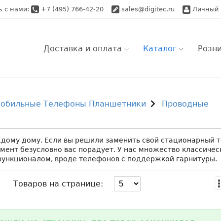
ь с нами:
+7 (495) 766-42-20
sales@digitec.ru
Личный 
Доставка и оплата
Каталог
Розн
Розничный заказ
Ро
обильные Телефоны Планшетники
Проводные
Самовывоз
Оптовый заказ
Оп
Доставка по Моск
Доставка по Моск
Ap
дому дому. Если вы решили заменить свой стационарный 
мент безусловно вас порадует. У нас множество классичес
Доставка по Моск
Доставка по Росс
Во
функционалом, вроде телефонов с поддержкой гарнитуры.
Доставка по Росс
Товаров на странице: