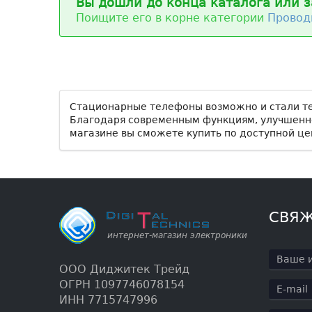
Вы дошли до конца каталога или з
Поищите его в корне категории
Провод
Стационарные телефоны возможно и стали тер
Благодаря современным функциям, улучшенно
магазине вы сможете купить по доступной це
СВЯЖ
ООО Диджитек Трейд
ОГРН 1097746078154
ИНН 7715747996