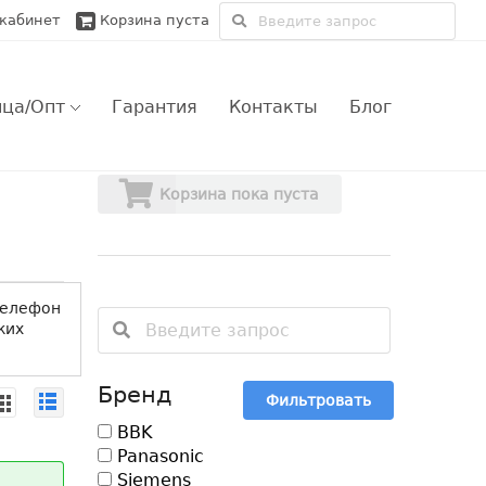
кабинет
Корзина пуста
ица/Опт
Гарантия
Контакты
Блог
зничный заказ
Обмен и возврат
Корзина пока пуста
товый заказ
Только сертифицированые гаджеты
ве
ве
ple оптом
Гарантийные условия магазина
телефон
ких
овской области
ии
прос/Ответ
ии
Бренд
Фильтровать
BBK
Panasonic
Siemens