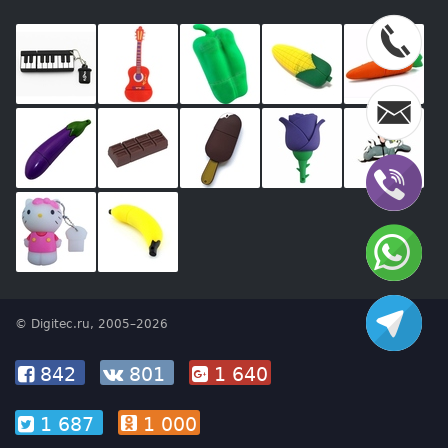
© Digitec.ru, 2005–2026
842
801
1 640
1 687
1 000