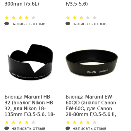
300mm f/5.6L)
F/3.5-5.6)
написать отзыв
написать отзыв
Бленда Marumi HB-
Бленда Marumi EW-
32 (аналог Nikon HB-
60C/D (аналог Canon
32, для Nikon 18-
EW-60C, для Canon
135mm F/3.5-5.6, 18-
28-80mm F/3.5-5.6 II,
70mm F/3.5-4.5G, 18-
28-90mm F/4-5.6 III,
105mm F/3.5-5.6G)
EF-S 18-55mm F/3.5-
написать отзыв
написать отзыв