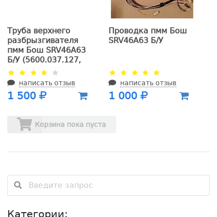
Труба верхнего
Проводка пмм Бош
разбрызгивателя
SRV46A63 Б/У
пмм Бош SRV46A63
Б/У (5600.037.127,
736-1875-70, на
схеме 35 7046 и
написать отзыв
написать отзыв
0170)
1 500
1 000
Корзина пока пуста
Категории: