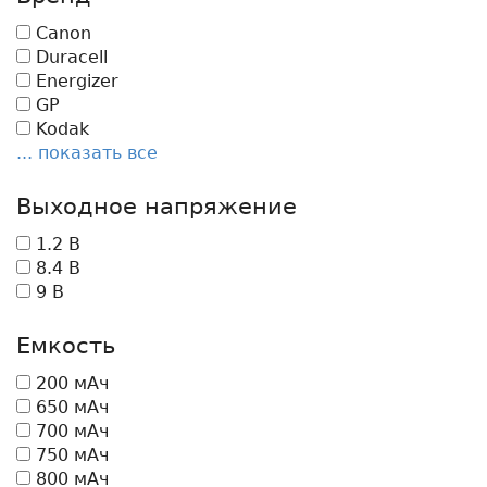
Canon
Duracell
Energizer
GP
Kodak
... показать все
Выходное напряжение
1.2 В
8.4 В
9 В
Емкость
200 мАч
650 мАч
700 мАч
750 мАч
800 мАч