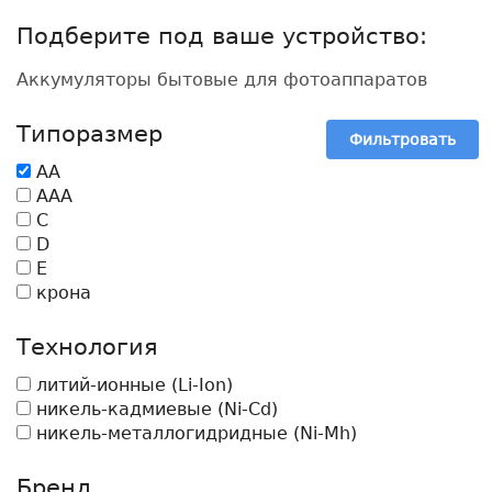
Подберите под ваше устройство:
Аккумуляторы бытовые для фотоаппаратов
Типоразмер
Фильтровать
AA
AAA
C
D
E
крона
Технология
литий-ионные (Li-Ion)
никель-кадмиевые (Ni-Cd)
никель-металлогидридные (Ni-Mh)
Бренд