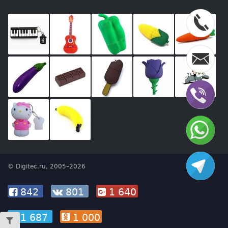
© Digitec.ru, 2005–2026
842
801
1 640
1 687
1 000