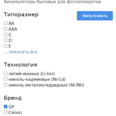
Аккумуляторы бытовые для фотоаппаратов
Типоразмер
Фильтровать
AA
AAA
C
D
E
... показать все
Технология
литий-ионные (Li-Ion)
никель-кадмиевые (Ni-Cd)
никель-металлогидридные (Ni-Mh)
Бренд
GP
Canon