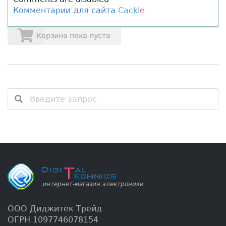
Комментарии для сайта
Cackl
e
Корзина пока пуста
ООО Диджитек Трейд
ОГРН 1097746078154