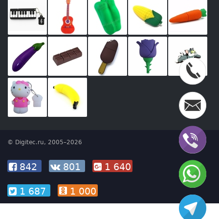
© Digitec.ru, 2005–2026
842
801
1 640
1 687
1 000