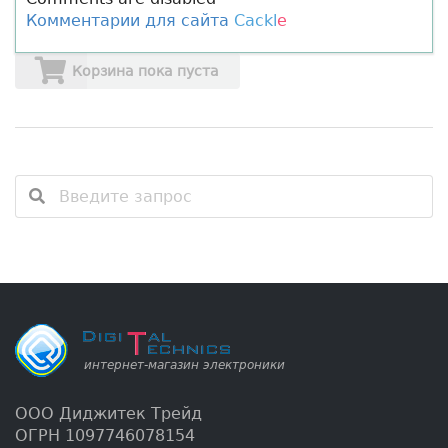
Комментарии для сайта
Cackl
e
Корзина пока пуста
ООО Диджитек Трейд
ОГРН 1097746078154