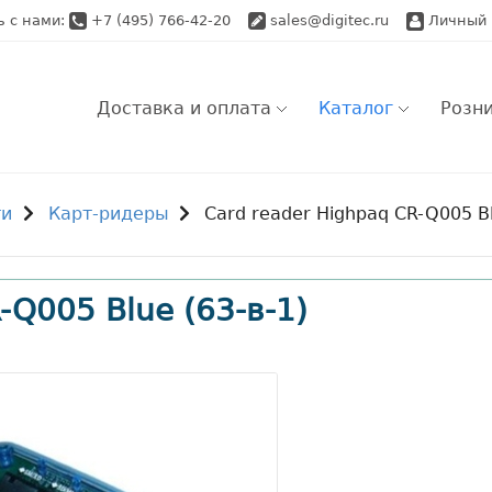
ь с нами:
+7 (495) 766-42-20
sales@digitec.ru
Личный 
Доставка и оплата
Каталог
Розн
Розничный заказ
Ро
ти
Карт-ридеры
Card reader Highpaq CR-Q005 B
Самовывоз
Оптовый заказ
Оп
Доставка по Моск
Доставка по Моск
Ap
-Q005 Blue (63-в-1)
Доставка по Моск
Доставка по Росс
Во
Доставка по Росс