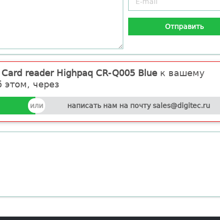
и
Card reader Highpaq CR-Q005 Blue
к вашему
 этом, через
написать нам на почту sales@digitec.ru