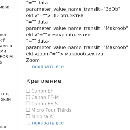
"="" data-
ивов
parameter_value_name_translit="3dOb"
-
ektiv"=""> 3D-объектив
"="" data-
parameter_value_name_translit="Makroob"
ektiv"=""> макрообъектив
ива
лей
"="" data-
ваны в
parameter_value_name_translit="Makroob"
ыми
ektivzoom"=""> макрообъектив
 EOS M
Zoom
а
... показать все
Крепление
Canon EF
тех,
Canon EF-M
бокий
Canon EF-S
о
Micro Four Thirds
Minolta A
... показать все
нон.