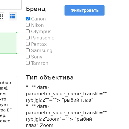
Бренд
Фильтровать
Canon
Nikon
Olympus
Panasonic
Pentax
Samsung
Sony
Tamron
Тип объектива
Выбор
"="" data-
ая),
parameter_value_name_translit=""
ием
что
rybijglaz""=""> "рыбий глаз"
вует
"="" data-
ура EF
parameter_value_name_translit=""
ер,
rybijglaz"zoom"=""> "рыбий
более
глаз" Zoom