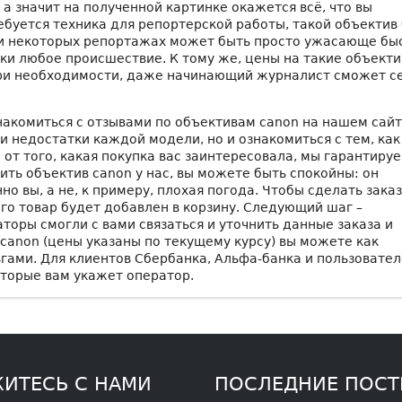
а значит на полученной картинке окажется всё, что вы
ребуется техника для репортерской работы, такой объектив
и некоторых репортажах может быть просто ужасающе бы
ки любое происшествие. К тому же, цены на такие объект
 при необходимости, даже начинающий журналист сможет с
накомиться с отзывами по объективам canon на нашем сайт
и недостатки каждой модели, но и ознакомиться с тем, как
 от того, какая покупка вас заинтересовала, мы гарантиру
пить объектив canon у нас, вы можете быть спокойны: он
но вы, а не, к примеру, плохая погода. Чтобы сделать заказ
го товар будет добавлен в корзину. Следующий шаг –
торы смогли с вами связаться и уточнить данные заказа и
 canon (цены указаны по текущему курсу) вы можете как
гами. Для клиентов Сбербанка, Альфа-банка и пользовате
оторые вам укажет оператор.
ИТЕСЬ С НАМИ
ПОСЛЕДНИЕ ПОС