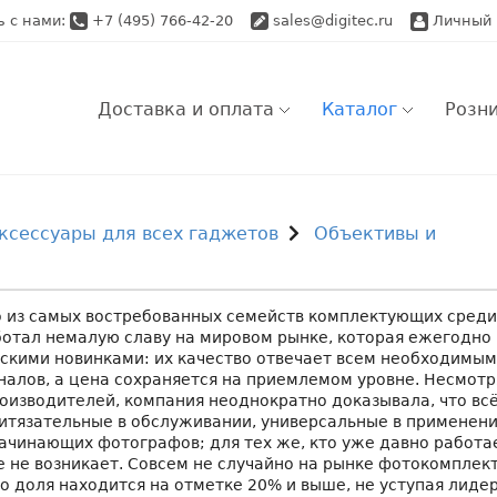
ь с нами:
+7 (495) 766-42-20
sales@digitec.ru
Личный 
Доставка и оплата
Каталог
Розн
Розничный заказ
Ро
ксессуары для всех гаджетов
Объективы и
Самовывоз
Оптовый заказ
Оп
Доставка по Моск
Доставка по Моск
Ap
о из самых востребованных семейств комплектующих среди
ботал немалую славу на мировом рынке, которая ежегодно
Доставка по Моск
Доставка по Росс
Во
кими новинками: их качество отвечает всем необходимым
налов, а цена сохраняется на приемлемом уровне. Несмотр
Доставка по Росс
оизводителей, компания неоднократно доказывала, что вс
итязательные в обслуживании, универсальные в применени
ачинающих фотографов; для тех же, кто уже давно работа
е не возникает. Совсем не случайно на рынке фотокомпле
о доля находится на отметке 20% и выше, не уступая лиде