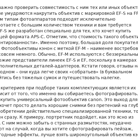
важно проверить совместимость с ним тех или иных объект
е умудряются накрутить объектив с маркировкой EF-S на FF
им типам фотоаппаратов подходят исключительно
ботаете с большим количеством техники и вам требуется
F-S же разработан специально для тех, кто хочет купить
цей формата APS-C. Отметим, что стоимость такого объект
иентированности». Именно поэтому, большая доля покупате
. Фотообъективы кэнон с меткой EF-M – наименее востребо
совсем немного. Обычно, EF-M используются с беззеркальн
жие представители линеек EF-S и EF, поскольку в камерах
ополнительных деталей-адаптеров. Кстати говоря, отзывы н
 одном – они куда легче своих «собратьев» (в буквальном
йтись без тяжелых сумок и путешествовать налегке.
 критериев при подборе таких комплектующих является их
исит от того, что именно вы собираетесь фотографировать.
купить универсальный фотообъектив canon. Это выход для 
хочет просто делать хорошие снимки без претензий на глу
иобретении действительно специализированной техники, т
 сразу. К примеру, портретник подойдет, как это ясно из
. С ним можно забыть о странных размытостях, неудачно
от на случай, когда вы хотите сфотографировать пейзаж,
годные эффекты, лучше взять широкоугольный объектив кэ