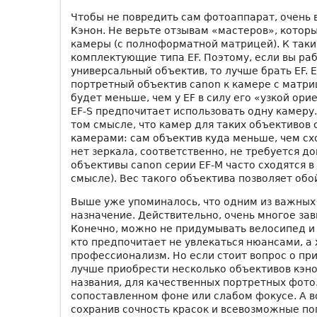
Чтобы не повредить сам фотоаппарат, очень 
Кэнон. Не верьте отзывам «мастеров», которы
камеры (с полноформатной матрицей). К так
комплектующие типа EF. Поэтому, если вы ра
универсальный объектив, то лучше брать EF. E
портретный объектив canon к камере с матри
будет меньше, чем у EF в силу его «узкой ор
EF-S предпочитает использовать одну камеру
том смысле, что камер для таких объективов 
камерами: сам объектив куда меньше, чем схо
нет зеркала, соответственно, не требуется д
объективы canon серии EF-M часто сходятся в
смысле). Вес такого объектива позволяет обо
Выше уже упоминалось, что одним из важных
назначение. Действительно, очень многое зав
Конечно, можно не придумывать велосипед и 
кто предпочитает не увлекаться нюансами, а 
профессионализм. Но если стоит вопрос о пр
лучше приобрести несколько объективов кэнон
названия, для качественных портретных фото
сопоставленном фоне или слабом фокусе. А в
сохранив сочность красок и всевозможные по