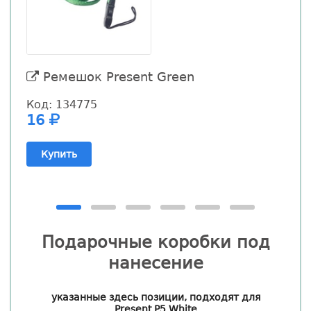
Ремешок Present Green
P
Код: 134775
16
К
Купить
Подарочные коробки под
нанесение
указанные здесь позиции, подходят для
Present P5 White