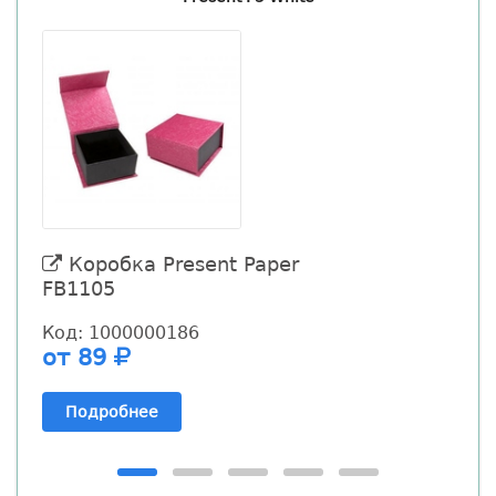
Коробка Present Paper
FB1105
F
Код: 1000000186
К
от 89
Подробнее