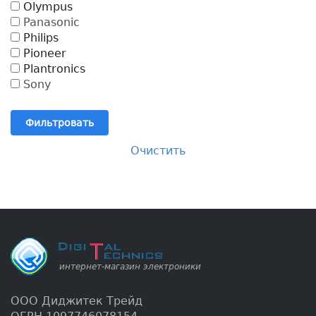
Olympus
Panasonic
Philips
Pioneer
Plantronics
Sony
Фильтровать
Очистить
ООО Диджитек Трейд