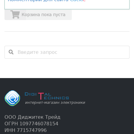
Корзина пока пуста
ООО Диджитек Трейд
ОГРН 1097746078154
ИНН 7715747996