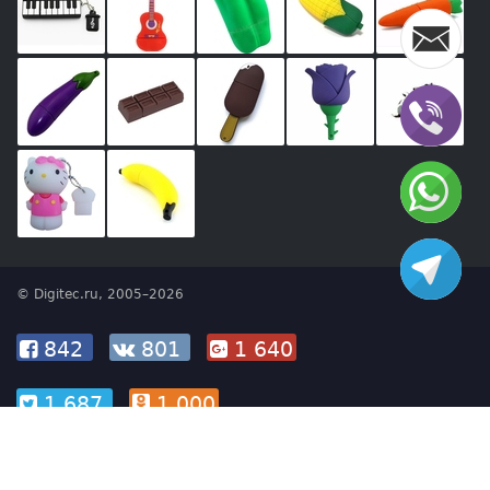
© Digitec.ru, 2005–2026
842
801
1 640
1 687
1 000