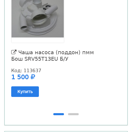
Чаша насоса (поддон) пмм
Бош SRV55T13EU Б/У
(
Б
Код: 113637
1 500
К
1
Купить