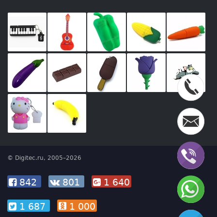
© Digitec.ru, 2005–2026
842
801
1 640
1 687
1 000