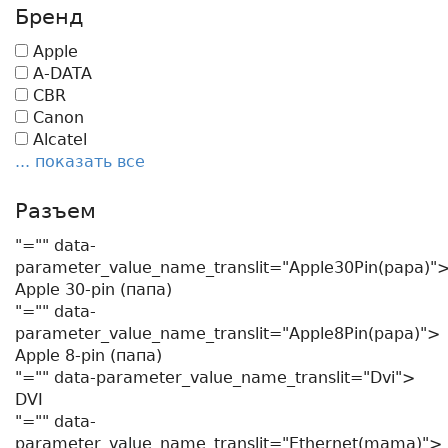
Бренд
Apple
A-DATA
CBR
Canon
Alcatel
... показать все
Разъем
"="" data-
parameter_value_name_translit="Apple30Pin(papa)"
Apple 30-pin (папа)
"="" data-
parameter_value_name_translit="Apple8Pin(papa)">
Apple 8-pin (папа)
"="" data-parameter_value_name_translit="Dvi">
DVI
"="" data-
parameter_value_name_translit="Ethernet(mama)">