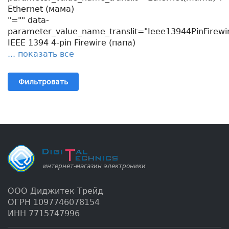
Ethernet (мама)
"="" data-
parameter_value_name_translit="Ieee13944PinFirewi
IEEE 1394 4-pin Firewire (папа)
... показать все
Фильтровать
ООО Диджитек Трейд
ОГРН 1097746078154
ИНН 7715747996