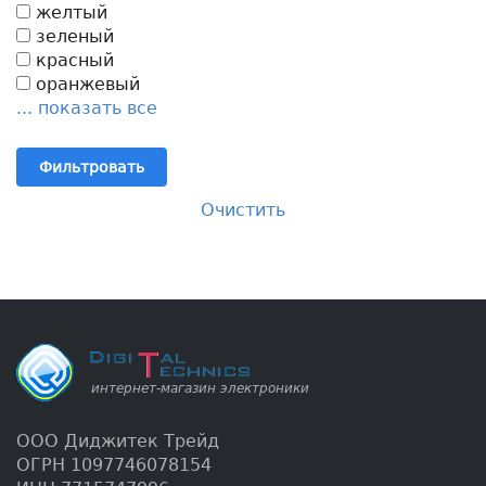
желтый
зеленый
красный
оранжевый
... показать все
Фильтровать
Очистить
ООО Диджитек Трейд
ОГРН 1097746078154