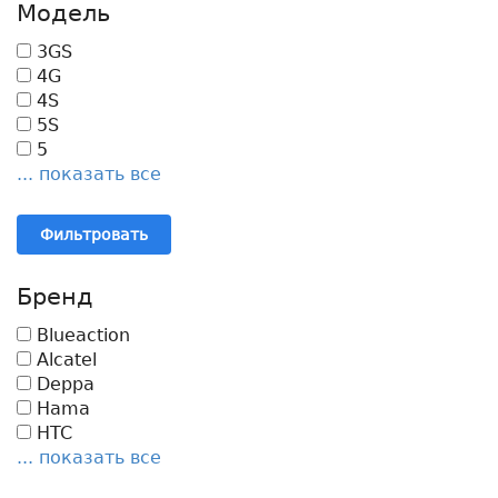
Модель
3GS
4G
4S
5S
5
... показать все
Фильтровать
Бренд
Blueaction
Alcatel
Deppa
Hama
HTC
... показать все