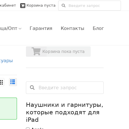
кабинет
Корзина пуста
ица/Опт
Гарантия
Контакты
Блог
зничный заказ
Обмен и возврат
Корзина пока пуста
суары
товый заказ
Только сертифицированые гаджеты
ве
ве
ple оптом
Гарантийные условия магазина
овской области
ии
прос/Ответ
ии
Наушники и гарнитуры,
которые подходят для
iPad