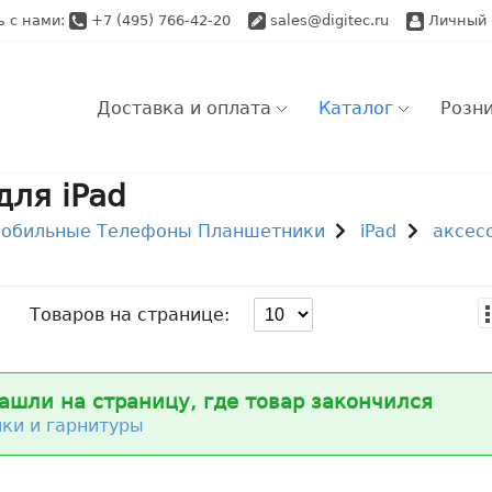
ь с нами:
+7 (495) 766-42-20
sales@digitec.ru
Личный 
Доставка и оплата
Каталог
Розн
ля iPad
Розничный заказ
Ро
обильные Телефоны Планшетники
iPad
аксес
Самовывоз
Оптовый заказ
Оп
Доставка по Моск
Доставка по Моск
Ap
Товаров на странице:
Доставка по Моск
Доставка по Росс
Во
Доставка по Росс
ашли на страницу, где товар закончился
ки и гарнитуры