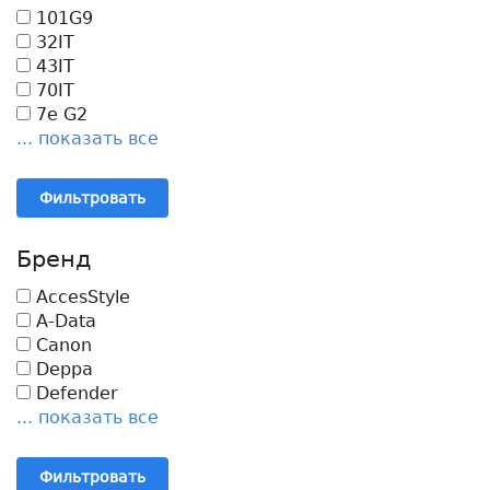
101G9
32IT
43IT
70IT
7e G2
... показать все
Фильтровать
Бренд
AccesStyle
A-Data
Canon
Deppa
Defender
... показать все
Фильтровать