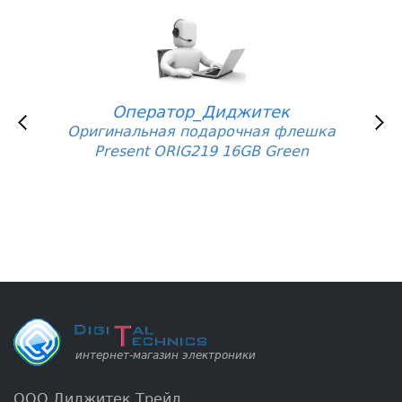
Оператор_Диджитек
Оригинальная подарочная флешка
Present ORIG219 16GB Green
ООО Диджитек Трейд