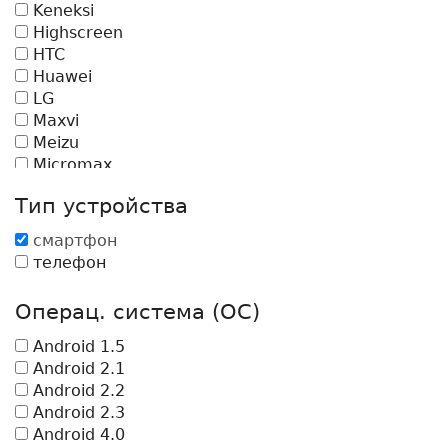
Keneksi
Highscreen
HTC
Huawei
LG
Maxvi
Meizu
Micromax
Nokia
Тип устройства
Motorola
Philips
смартфон
Oysters
телефон
ZTE
Xiaomi
Операц. система (ОС)
BenQ
Caterpillar
Android 1.5
iconBIT
Android 2.1
Ross&Moor
Android 2.2
Acer
Android 2.3
Explay
Android 4.0