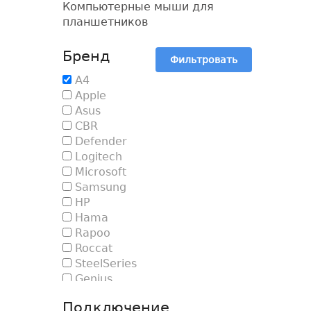
Компьютерные мыши для
планшетников
Бренд
Фильтровать
A4
Apple
Asus
CBR
Defender
Logitech
Microsoft
Samsung
HP
Hama
Rapoo
Roccat
SteelSeries
Genius
Подключение