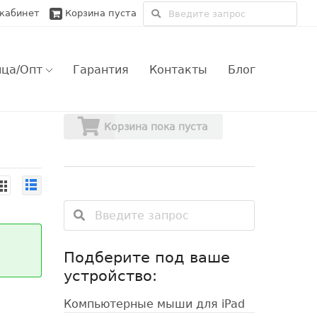
кабинет
Корзина пуста
ица/Опт
Гарантия
Контакты
Блог
зничный заказ
Обмен и возврат
Корзина пока пуста
товый заказ
Только сертифицированые гаджеты
ве
ве
ple оптом
Гарантийные условия магазина
овской области
ии
прос/Ответ
ии
Подберите под ваше
устройство:
Компьютерные мыши для iPad