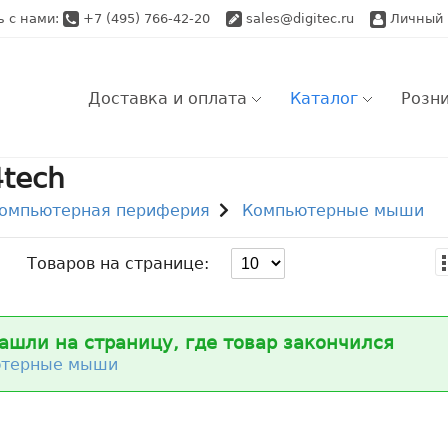
ь с нами:
+7 (495) 766-42-20
sales@digitec.ru
Личный 
Доставка и оплата
Каталог
Розн
tech
Розничный заказ
Ро
омпьютерная периферия
Компьютерные мыши
Самовывоз
Оптовый заказ
Оп
Доставка по Моск
Доставка по Моск
Товаров на странице:
Ap
Доставка по Моск
Доставка по Росс
Во
ашли на страницу, где товар закончился
Доставка по Росс
ютерные мыши